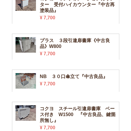
ター 受付ハイカウンター『中古再
塗装品』
¥ 7,700
プラス ３段引違扉書庫《中古良
品》W800
¥ 7,700
NB ３０口傘立て『中古良品』
¥ 7,700
コクヨ スチール引違扉書庫 ベー
ス付き W1500 『中古良品、鍵箇
所無し』
¥ 7,700