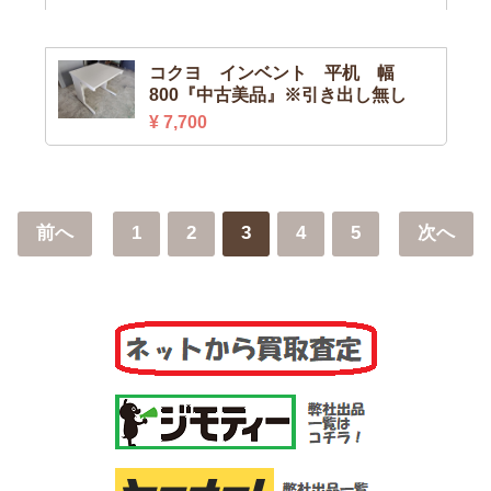
コクヨ インベント 平机 幅
800『中古美品』※引き出し無し
¥ 7,700
前へ
1
2
3
4
5
次へ