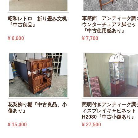
革座面 アンティーク調
昭和レトロ 折り畳み文机
ウンターチェア２脚セッ
『中古良品』
『中古使用感あり』
¥ 7,700
¥ 6,600
花梨飾り棚『中古良品、小
照明付きアンティーク調
傷あり』
ィスプレイキャビネッ
H2080『中古小傷あり』
¥ 15,400
¥ 27,500