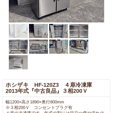
ホシザキ HF-120Z3 ４扉冷凍庫
2013年式『中古良品』３相200Ｖ
幅1200×高さ1890×奥行800mm
※３相200Ｖ コンセントプラグ有