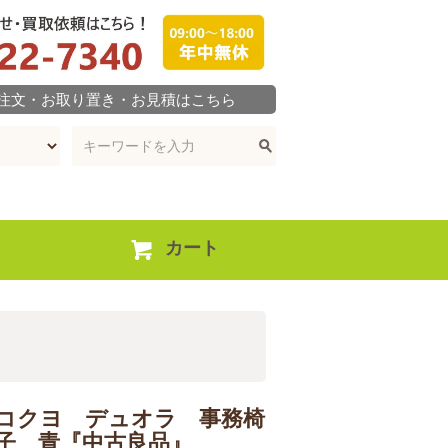
ご注文・お取り置き・お見積はこちら
カート
コクヨ デュオラ 事務椅
子 青『中古良品』