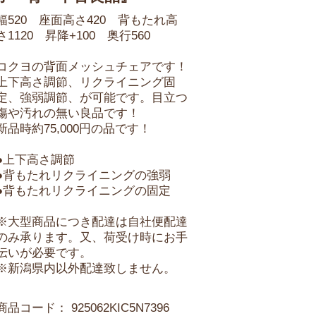
幅520 座面高さ420 背もたれ高
さ1120 昇降+100 奥行560
コクヨの背面メッシュチェアです！
上下高さ調節、リクライニング固
定、強弱調節、が可能です。目立つ
傷や汚れの無い良品です！
新品時約75,000円の品です！
●上下高さ調節
●背もたれリクライニングの強弱
●背もたれリクライニングの固定
※大型商品につき配達は自社便配達
のみ承ります。又、荷受け時にお手
伝いが必要です。
※新潟県内以外配達致しません。
商品コード：
925062KIC5N7396