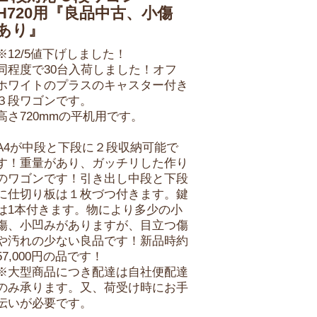
H720用『良品中古、小傷
あり』
※12/5値下げしました！
同程度で30台入荷しました！オフ
ホワイトのプラスのキャスター付き
３段ワゴンです。
高さ720mmの平机用です。
A4が中段と下段に２段収納可能で
す！重量があり、ガッチリした作り
のワゴンです！引き出し中段と下段
に仕切り板は１枚づつ付きます。鍵
は1本付きます。物により多少の小
傷、小凹みがありますが、目立つ傷
や汚れの少ない良品です！新品時約
57,000円の品です！
※大型商品につき配達は自社便配達
のみ承ります。又、荷受け時にお手
伝いが必要です。